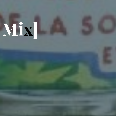
M
i
x
]