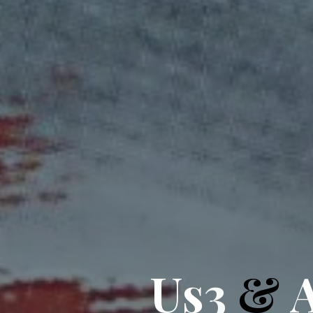
U
s
3
&