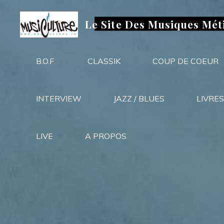
Aller
au
Le Site Des Musiques Mét
contenu
B.O.F.
CLASSIK
COUP DE COEUR
INTERVIEW
JAZZ / BLUES
LIVRES
LIVE
A PROPOS