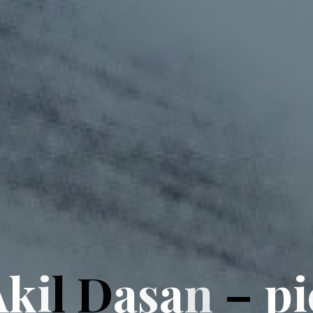
A
k
i
l
D
a
s
a
n
–
p
i