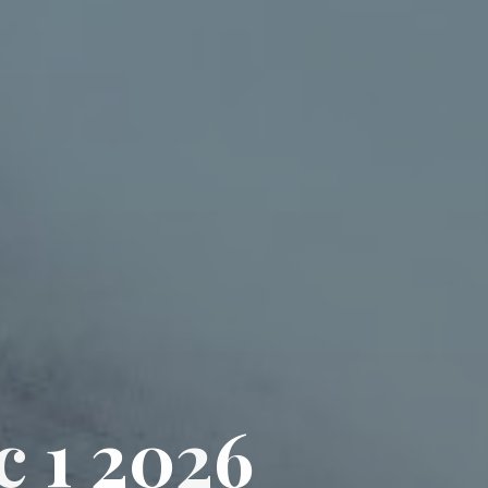
c
1
2
0
2
6