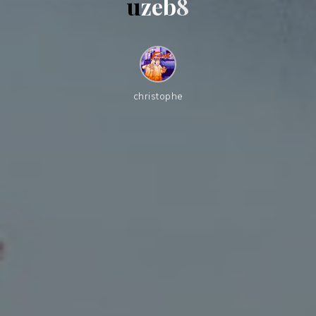
u
z
e
b
8
christophe