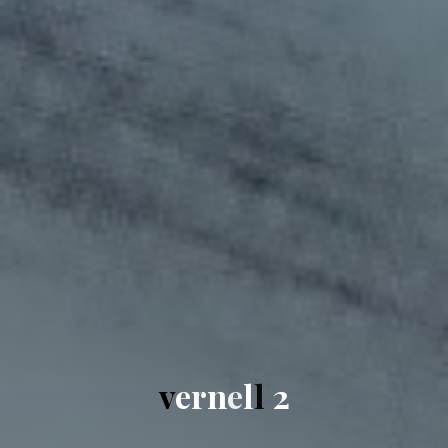
v
e
r
n
e
l
l
2