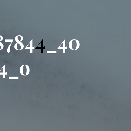
8
7
8
4
4
_
4
0
4
_
o