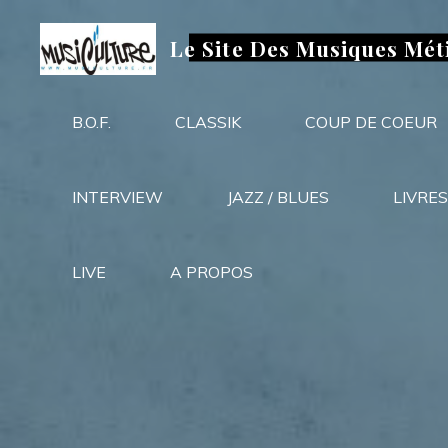
Aller
au
Le Site Des Musiques Mét
contenu
B.O.F.
CLASSIK
COUP DE COEUR
INTERVIEW
JAZZ / BLUES
LIVRES
LIVE
A PROPOS