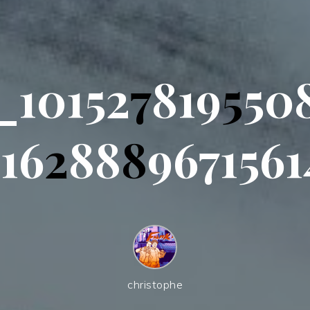
_
1
0
1
5
2
7
8
1
9
5
5
0
5
1
6
2
8
8
8
9
6
7
1
5
6
1
christophe