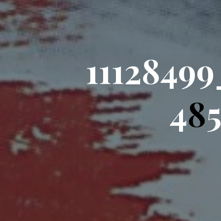
1
1
1
2
8
4
9
9
4
8