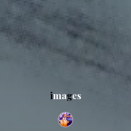
i
m
a
g
e
s