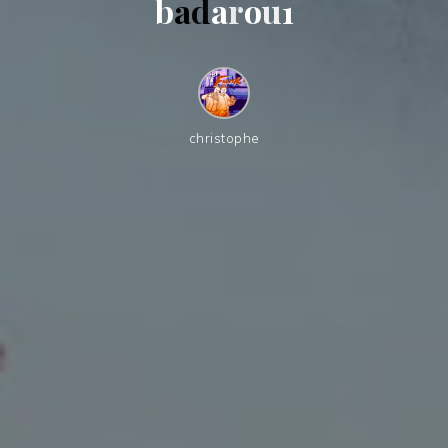
b
a
d
a
r
o
u
1
christophe