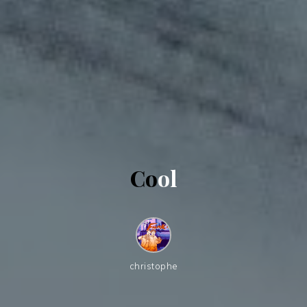
C
o
o
l
christophe