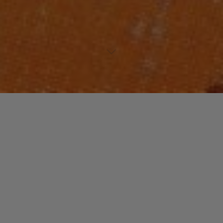
Lecteur
00:00
00:00
audio
Cool
tiré de
What Time Is It?
par The Time. Piste 2.
Laisser un commentaire
Votre adresse e-mail ne sera pas publiée.
Les champs
obligatoires sont indiqués avec
*