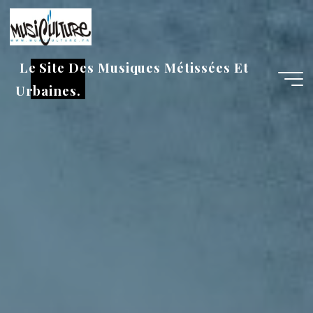
Aller
au
contenu
Le Site Des Musiques Métissées Et
Urbaines.