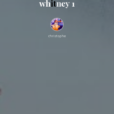
w
h
i
t
n
e
y
1
christophe