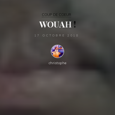
COUP DE COEUR
W
O
U
A
H
!
17 OCTOBRE 2018
christophe