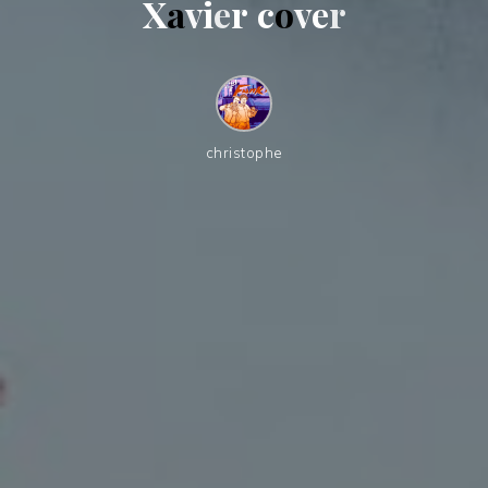
X
a
v
i
e
r
c
o
v
e
r
christophe