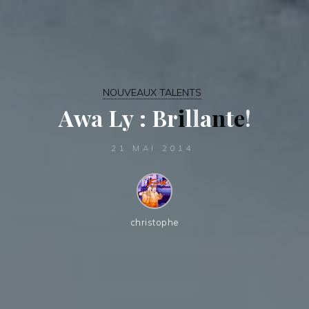
NOUVEAUX TALENTS
A
w
a
L
y
:
B
r
i
l
l
a
n
t
e
!
21 MAI 2014
christophe