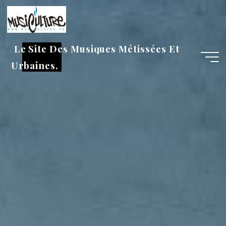
Aller
au
contenu
Le Site Des Musiques Métissées Et
Urbaines.