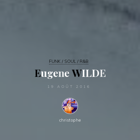
FUNK / SOUL / R&B
E
u
g
e
n
e
W
I
L
D
E
19 AOÛT 2016
christophe