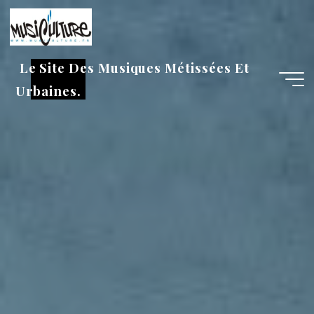
Aller
au
contenu
Le Site Des Musiques Métissées Et
Urbaines.