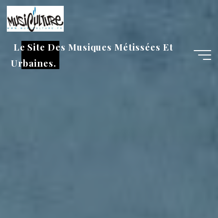
Aller
au
contenu
Le Site Des Musiques Métissées Et
Urbaines.