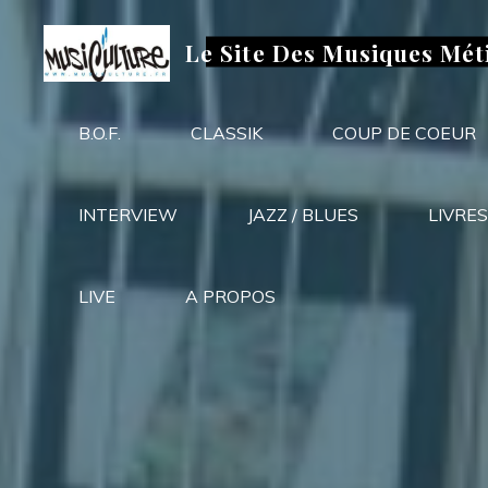
Aller
au
Le Site Des Musiques Mét
contenu
B.O.F.
CLASSIK
COUP DE COEUR
INTERVIEW
JAZZ / BLUES
LIVRES
LIVE
A PROPOS