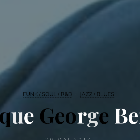
FUNK / SOUL / R&B
JAZZ / BLUES
q
u
e
G
e
o
r
g
e
B
e
20 MAI 2014