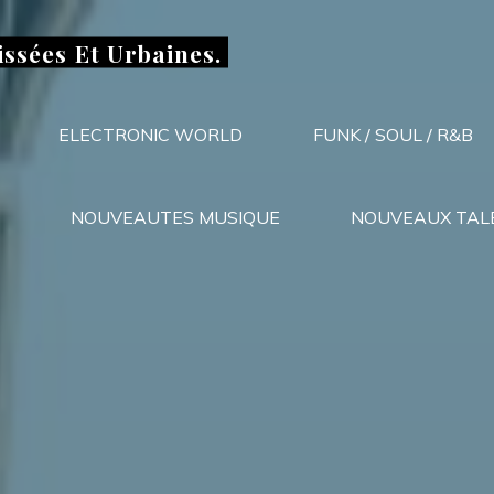
issées Et Urbaines.
ELECTRONIC WORLD
FUNK / SOUL / R&B
NOUVEAUTES MUSIQUE
NOUVEAUX TAL