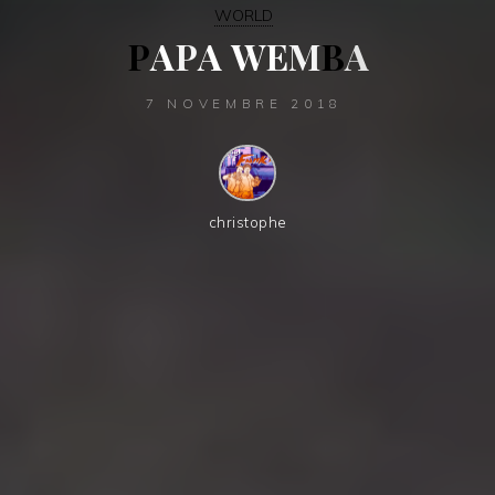
WORLD
P
A
P
A
W
E
M
B
A
7 NOVEMBRE 2018
christophe