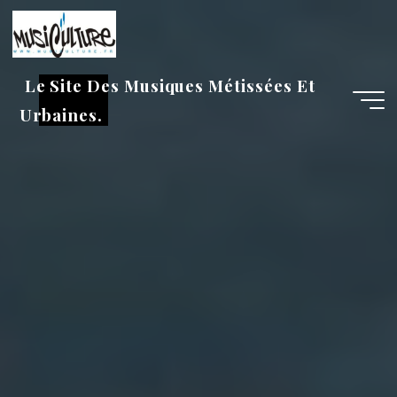
Aller
au
contenu
Le Site Des Musiques Métissées Et
Urbaines.