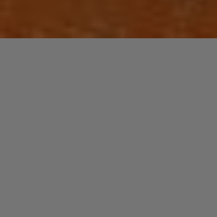
Si l’on parle « musiques urbaines », c’est notre cas ici,
l’année 1994 fut incontestablement celle de R.Kelly, mais
pas seulement.
« Givin You All My Lovin »