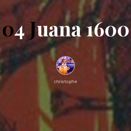
0
4
J
u
a
n
a
1
6
0
0
christophe