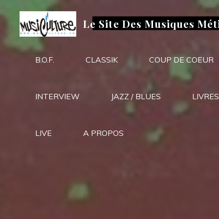
Aller
au
Le Site Des Musiques Mét
contenu
B.O.F.
CLASSIK
COUP DE COEUR
INTERVIEW
JAZZ / BLUES
LIVRES
LIVE
A PROPOS