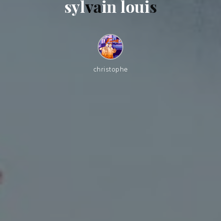
s
y
l
v
a
i
n
l
o
u
i
s
christophe