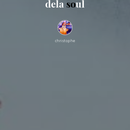
d
e
l
a
s
o
u
l
christophe