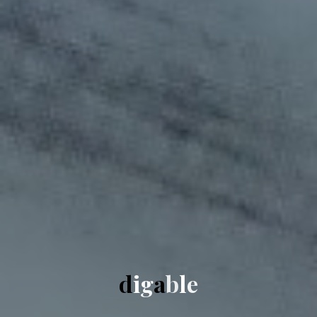
d
i
g
a
b
l
e