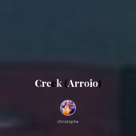
C
r
e
e
k
(
A
r
r
o
i
o
)
christophe