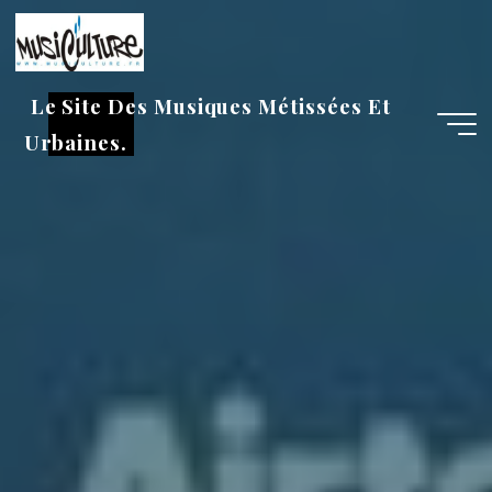
Aller
au
contenu
Le Site Des Musiques Métissées Et
Urbaines.