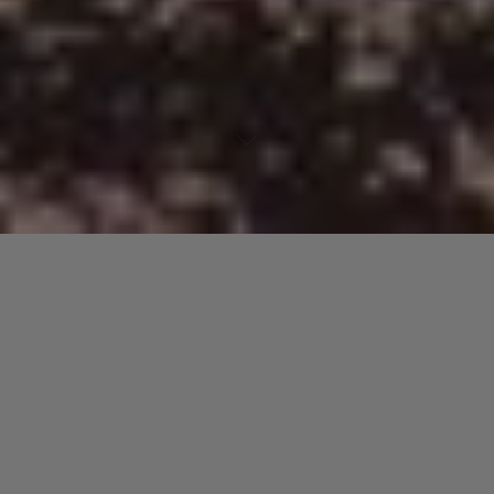
Lecteur
00:00
00:00
audio
Creek (Arroio)
tiré de
Free
par Airto Moreira. Date de sortie :
1972. Piste 5. Genre : Jazz.
Laisser un commentaire
Votre adresse e-mail ne sera pas publiée.
Les champs
obligatoires sont indiqués avec
*