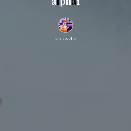
a
l
p
h
a
1
christophe