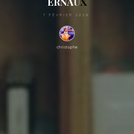
E
R
N
A
U
X
7 FÉVRIER 2026
christophe