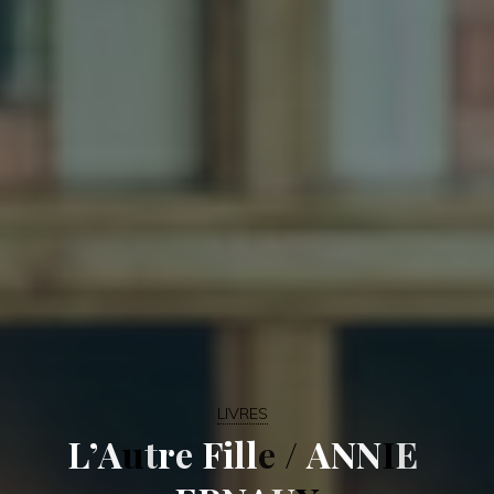
LIVRES
L
’
A
u
t
r
e
F
i
l
l
e
/
A
N
N
I
E