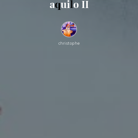
a
q
u
i
l
o
I
I
christophe