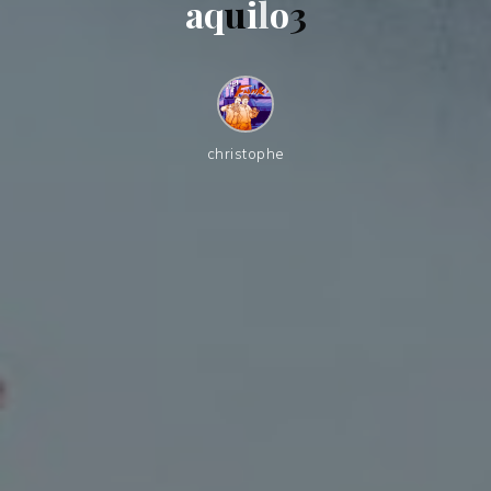
a
q
u
i
l
o
3
christophe