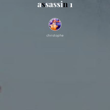
a
s
s
a
s
s
i
n
1
christophe