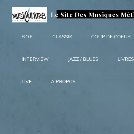
Aller
au
Le Site Des Musiques Mét
contenu
B.O.F.
CLASSIK
COUP DE COEUR
INTERVIEW
JAZZ / BLUES
LIVRES
LIVE
A PROPOS