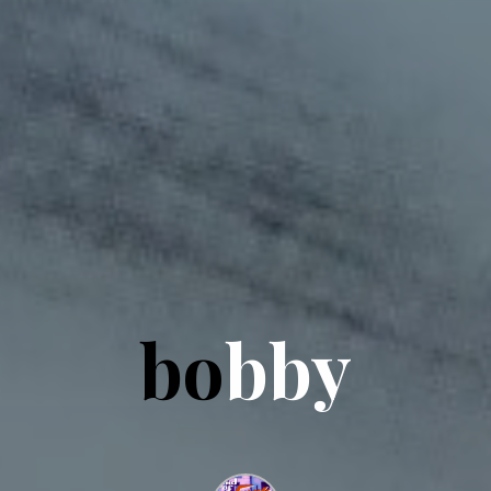
b
o
b
b
b
y
y