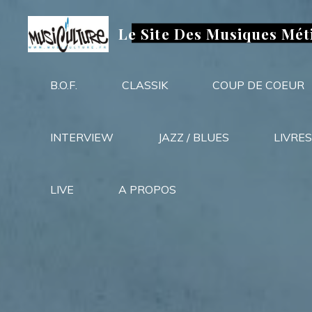
Aller
au
Le Site Des Musiques Mét
contenu
B.O.F.
CLASSIK
COUP DE COEUR
INTERVIEW
JAZZ / BLUES
LIVRES
LIVE
A PROPOS