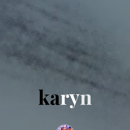
k
a
r
y
n