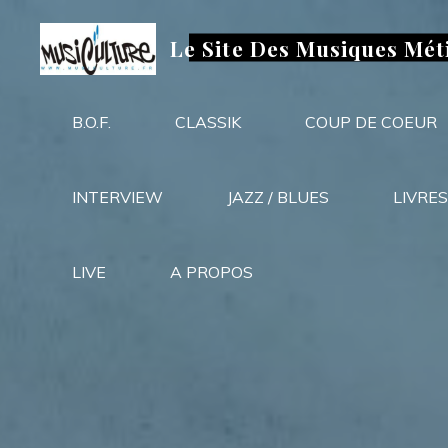
Aller
au
Le Site Des Musiques Mét
contenu
B.O.F.
CLASSIK
COUP DE COEUR
INTERVIEW
JAZZ / BLUES
LIVRES
LIVE
A PROPOS