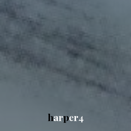
h
a
r
p
e
r
4