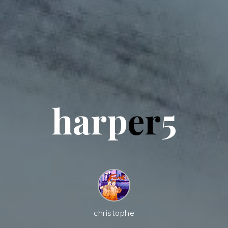
h
a
r
p
e
r
5
christophe