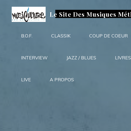
Aller
au
Le Site Des Musiques Mét
contenu
B.O.F.
CLASSIK
COUP DE COEUR
INTERVIEW
JAZZ / BLUES
LIVRES
LIVE
A PROPOS