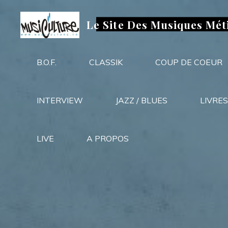
Aller
au
Le Site Des Musiques Mét
contenu
B.O.F.
CLASSIK
COUP DE COEUR
INTERVIEW
JAZZ / BLUES
LIVRES
LIVE
A PROPOS