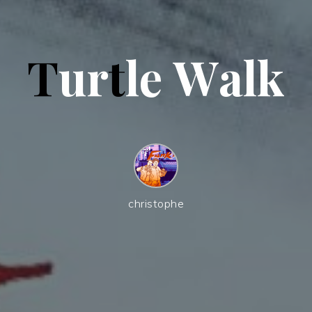
T
u
r
t
l
e
W
a
l
k
christophe