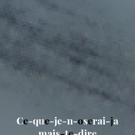
C
e
-
q
u
e
-
j
e
-
n
-
o
s
e
r
a
i
-
j
a
m
a
i
s
-
t
e
-
d
i
r
e