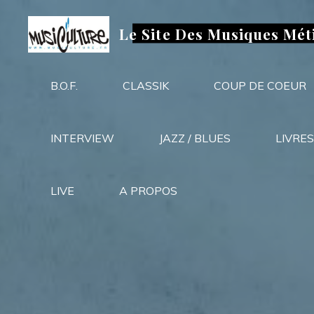
Aller
au
Le Site Des Musiques Mét
contenu
B.O.F.
CLASSIK
COUP DE COEUR
INTERVIEW
JAZZ / BLUES
LIVRES
LIVE
A PROPOS