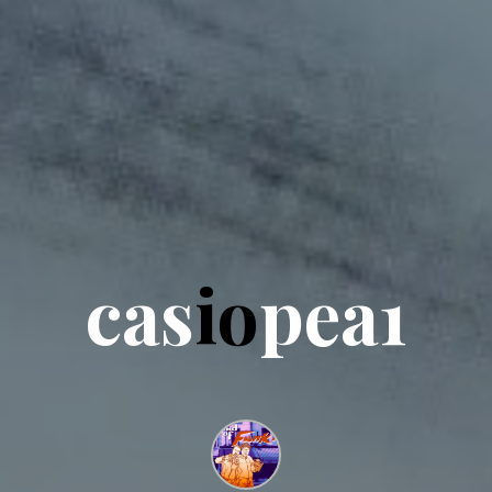
c
a
s
i
o
p
a
e
a
1
1