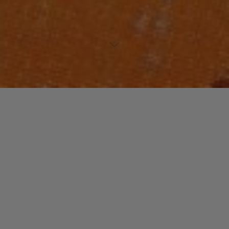
https://www.musiculture.fr/wp-
content/uploads/https://youtu.be/t_CWeHxRuO4
Laisser un commentaire
Votre adresse e-mail ne sera pas publiée.
Les champs
obligatoires sont indiqués avec
*