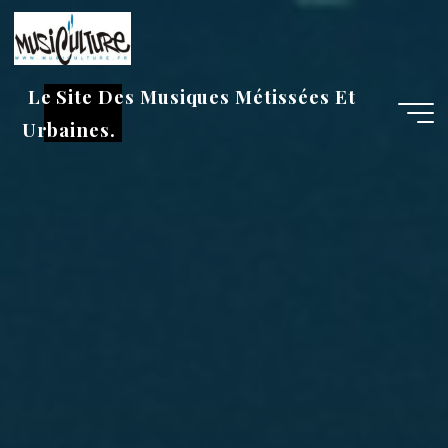
Aller
au
contenu
Le Site Des Musiques Métissées Et
Urbaines.