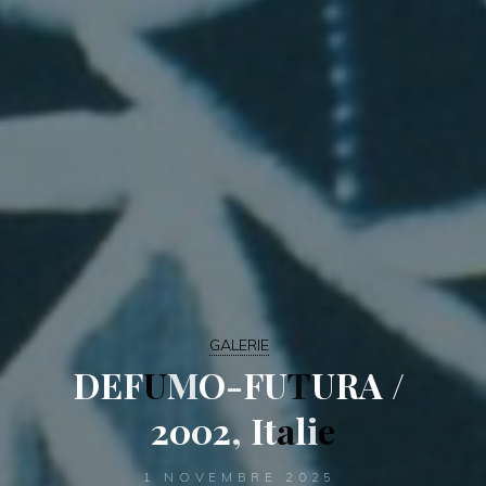
GALERIE
D
E
F
U
M
O
-
F
U
T
U
R
A
/
2
0
0
2
,
I
t
a
l
i
e
1 NOVEMBRE 2025