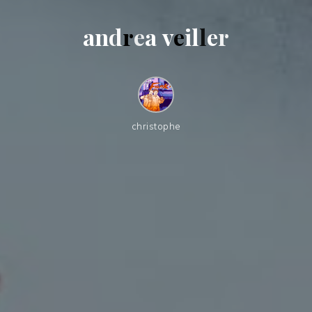
a
n
d
r
e
a
v
e
i
l
l
e
r
christophe