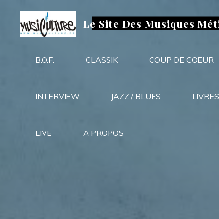
Aller
au
Le Site Des Musiques Mét
contenu
B.O.F.
CLASSIK
COUP DE COEUR
INTERVIEW
JAZZ / BLUES
LIVRES
LIVE
A PROPOS