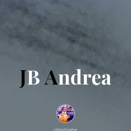
J
B
A
n
d
r
e
a
christophe