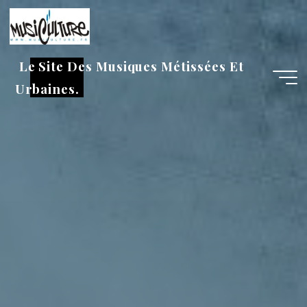
Aller
au
contenu
Le Site Des Musiques Métissées Et
Urbaines.