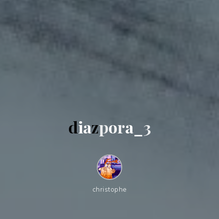
d
i
a
z
p
o
r
a
_
3
christophe