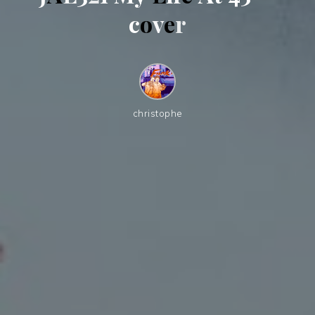
c
o
v
e
r
christophe