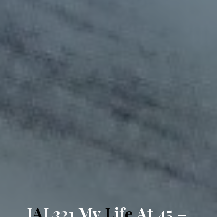
J
A
L
3
2
1
M
y
L
i
f
e
A
t
4
5
–