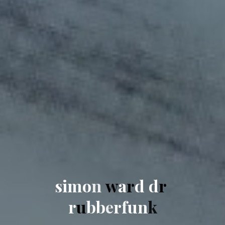
s
i
m
o
n
w
a
r
d
d
r
r
u
b
b
e
r
f
u
n
k