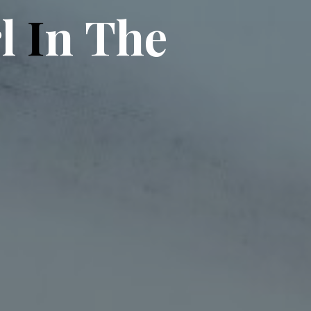
r
l
I
n
T
h
e