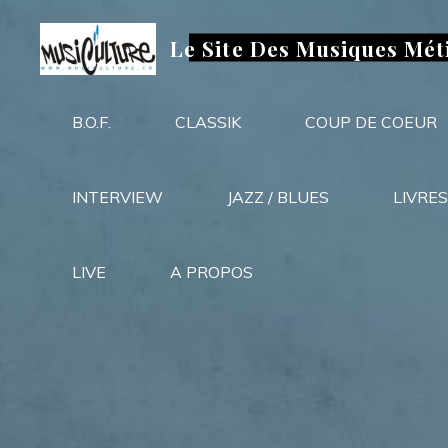
Aller
au
Le Site Des Musiques Mét
contenu
B.O.F.
CLASSIK
COUP DE COEUR
INTERVIEW
JAZZ / BLUES
LIVRES
LIVE
A PROPOS