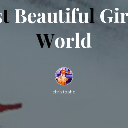
s
t
B
e
a
u
t
i
f
u
l
G
i
W
o
r
l
d
christophe