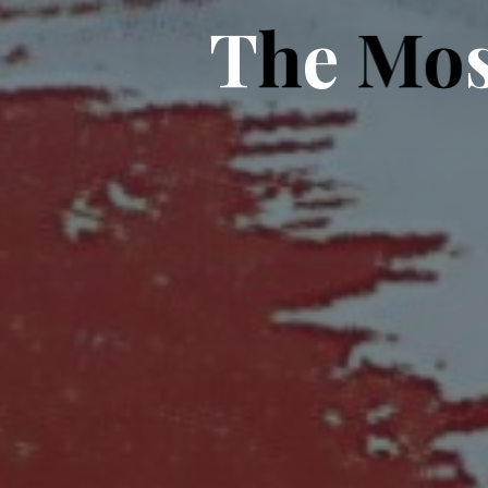
T
h
e
M
o