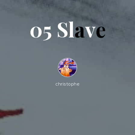
0
5
S
l
a
v
e
christophe