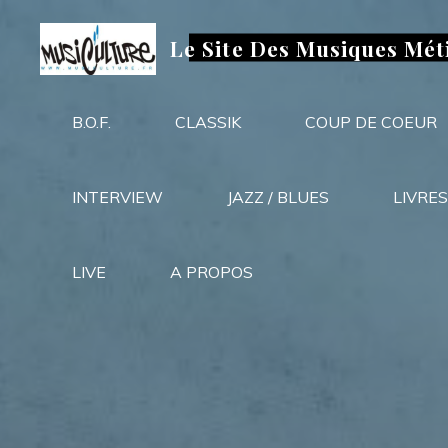
Aller
au
Le Site Des Musiques Mét
contenu
B.O.F.
CLASSIK
COUP DE COEUR
INTERVIEW
JAZZ / BLUES
LIVRES
LIVE
A PROPOS