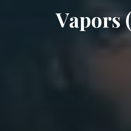
V
a
p
o
r
s