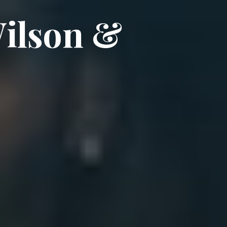
W
i
l
s
o
n
&