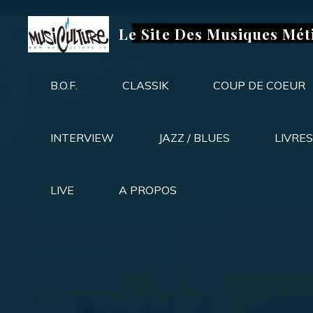
Aller
au
Le Site Des Musiques Mét
contenu
B.O.F.
CLASSIK
COUP DE COEUR
INTERVIEW
JAZZ / BLUES
LIVRES
LIVE
A PROPOS