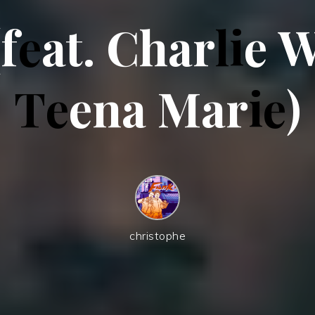
(
f
e
a
t
.
C
h
a
r
l
i
e
T
e
e
n
a
M
a
r
i
e
)
christophe