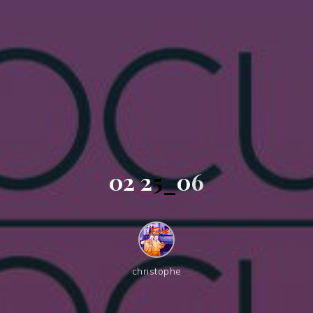
0
2
2
5
_
0
6
christophe