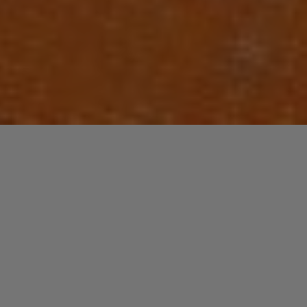
A bien y penser,
en jetant un petit regard en arrière, le rap en France se
résume finalement à quelques noms. Car les groupes