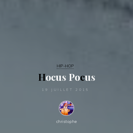
HIP-HOP
H
o
c
u
s
P
o
c
u
s
19 JUILLET 2015
christophe