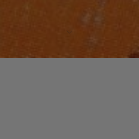
Lecteur
00:00
00:00
audio
03 Comment On Faisait_
.
Laisser un commentaire
Votre adresse e-mail ne sera pas publiée.
Les champs
obligatoires sont indiqués avec
*