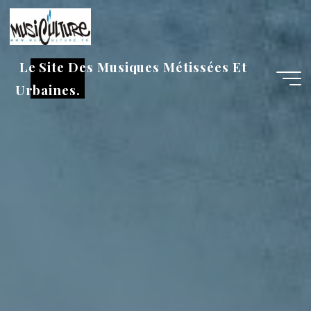
Aller
au
contenu
Le Site Des Musiques Métissées Et
Urbaines.