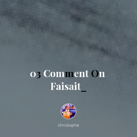
0
3
C
o
m
m
e
n
t
O
n
F
a
i
s
a
i
t
_
christophe