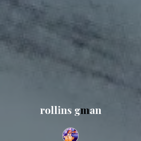
r
o
l
l
i
n
s
g
m
a
n