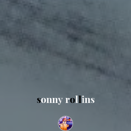
s
o
n
n
y
r
o
l
l
i
n
s